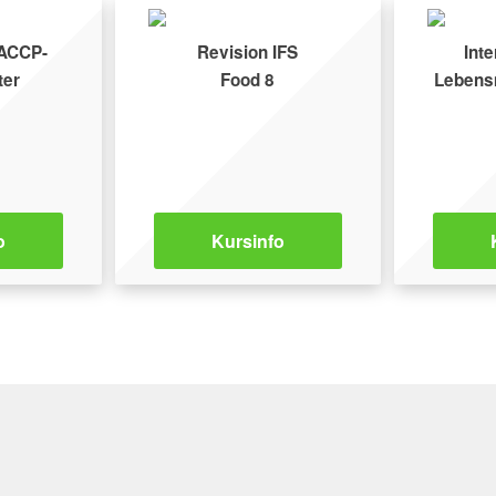
HACCP-
Revision IFS
Inte
ter
Food 8
Lebensm
o
Kursinfo