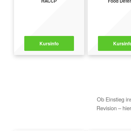
HACCP
Food Defe
Kursinfo
Kursinf
Ob Einstieg i
Revision – hie