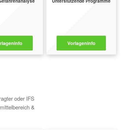
efahrenanalyse
Unterstützende Programme
rlageninfo
Vorlageninfo
agter oder IFS
mittelbereich &