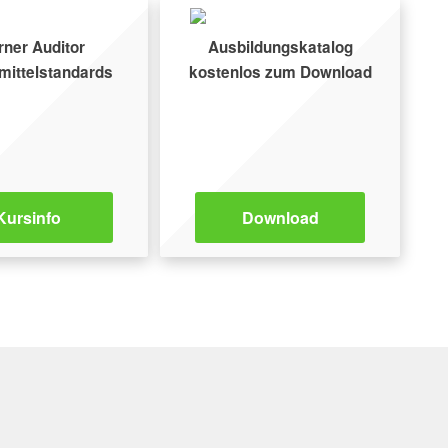
rner Auditor
Ausbildungs­katalog
ittelstandards
kostenlos zum Download
Kursinfo
Download