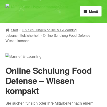
Zur
Zum
Menü
Navigation
Inhalt
springen
springen
Home
Start
IFS Schulungen online & E-Learning
HACCP
Lebensmittelsicherheit
Online Schulung Food Defense –
Wissen kompakt
Lebensmittelhygiene
IFS, BRCGS & FSSC 22000
Online Schulung Food
Schulungen
Defense – Wissen
E-Learning
kompakt
Vorlagen
Sie suchen für sich oder Ihre Mitarbeiter nach einem