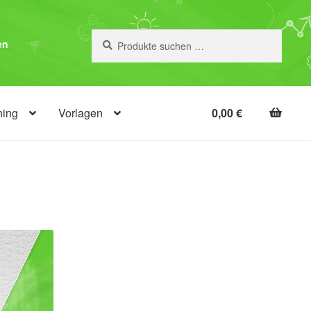
Suchen
Suchen
en
nach:
ning
Vorlagen
0,00
€