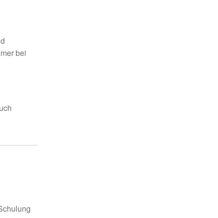
nd
hmer bei
auch
 Schulung