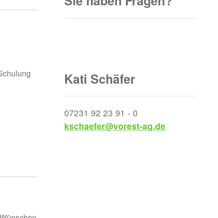
Sie haben Fragen?
 Schulung
Kati Schäfer
07231 92 23 91 - 0
kschaefer@vorest-ag.de
n Wünschen