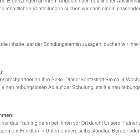
iche Ergänzungen an Ihrem Angebot nach detaillierter Abstimm
hren inhaltlichen Vorstellungen suchen wir nach einem passende
 die Inhalte und der Schulungstermin zusagen, buchen wir Ihre
g:
nsprechpartner an Ihre Seite. Dieser kontaktiert Sie ca. 4 Woc
einen reibungslosen Ablauf der Schulung. stellt einen reibung
ehmen:
iner das Training dann bei Ihnen vor Ort durch! Unsere Trainer 
nagement-Funktion in Unternehmen, selbstständige Berater oder