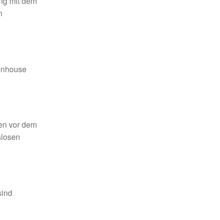
ung mit dem
n
 Inhouse
hen vor dem
slosen
sind