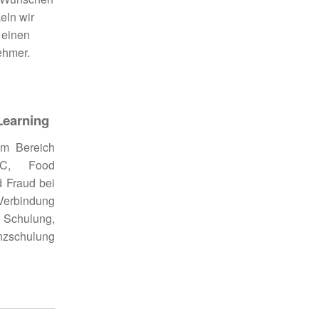
eln wir
 einen
ehmer.
Learning
im Bereich
RC, Food
 Fraud bei
Verbindung
Schulung,
zschulung