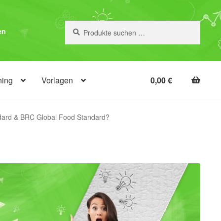
Suchen
Suchen
en
nach:
ning
Vorlagen
0,00
€
ndard & BRC Global Food Standard?