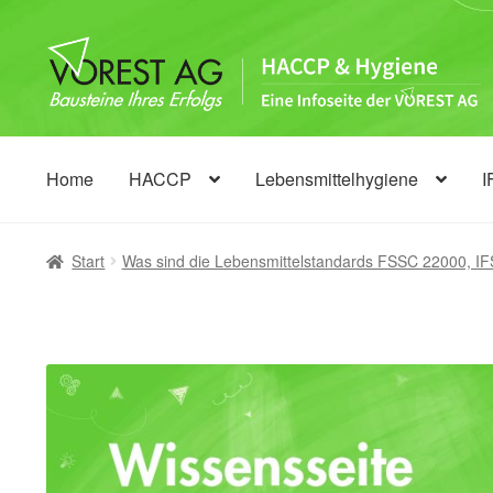
Zur
Zum
Navigation
Inhalt
springen
springen
Home
HACCP
Lebensmittelhygiene
I
Start
Was sind die Lebensmittelstandards FSSC 22000, I