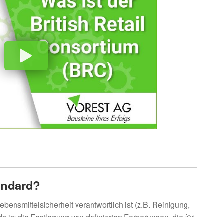
andard?
ebensmittelsicherheit verantwortlich ist (z.B. Reinigung,
ist die Festlegung von definierten Forderungen, die für