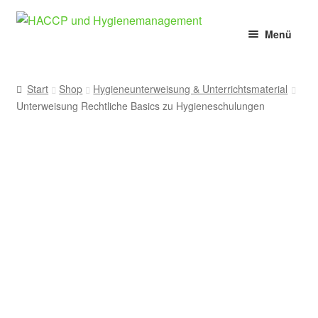
Zur
Zum
Menü
Navigation
Inhalt
springen
springen
Home
Start
Shop
Hygieneunterweisung & Unterrichtsmaterial
HACCP
Unterweisung Rechtliche Basics zu Hygieneschulungen
Lebensmittelhygiene
IFS, BRCGS & FSSC 22000
Schulungen
E-Learning
Vorlagen