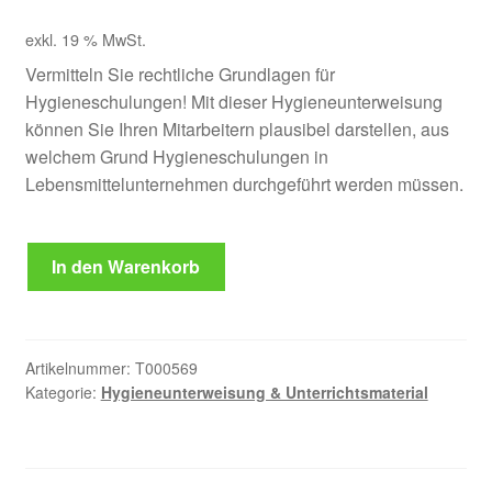
exkl. 19 % MwSt.
Vermitteln Sie rechtliche Grundlagen für
Hygieneschulungen! Mit dieser Hygieneunterweisung
können Sie Ihren Mitarbeitern plausibel darstellen, aus
welchem Grund Hygieneschulungen in
Lebensmittelunternehmen durchgeführt werden müssen.
Unterweisung
In den Warenkorb
Rechtliche
Basics
zu
Hygieneschulungen
Artikelnummer:
T000569
Menge
Kategorie:
Hygieneunterweisung & Unterrichtsmaterial