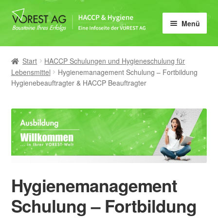
Zur
Zum
Menü
Navigation
Inhalt
springen
springen
Home
Start
HACCP Schulungen und Hygieneschulung für
HACCP
Lebensmittel
Hygienemanagement Schulung – Fortbildung
Hygienebeauftragter & HACCP Beauftragter
Lebensmittelhygiene
IFS, BRCGS & FSSC 22000
Schulungen
E-Learning
Hygienemanagement
Schulung – Fortbildung
Vorlagen