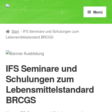
Zur
Zum
Menü
Navigation
Inhalt
springen
springen
Home
Start
IFS Seminare und Schulungen zum
HACCP
Lebensmittelstandard BRCGS
Lebensmittelhygiene
IFS, BRCGS & FSSC 22000
IFS Seminare und
Schulungen zum
Schulungen
Lebensmittelstandard
E-Learning
BRCGS
Vorlagen