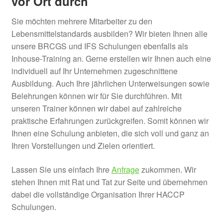
vor Ort durch
Managementsystem betreuen
Sie möchten mehrere Mitarbeiter zu den
In dieser Ausbildung lernen Sie alle Aufgaben als
Lebensmittelstandards ausbilden? Wir bieten Ihnen alle
Beauftragter für Lebensmittelsicherheit und -qualität
unsere BRCGS und IFS Schulungen ebenfalls als
zur erfolgreichen Betreuung sowie
Inhouse-Training an. Gerne erstellen wir Ihnen auch eine
Weiterentwicklung eines QM-Systems nach IFS /
individuell auf Ihr Unternehmen zugeschnittene
BRCGS, FSSC 22000 und ISO 22000 in
Ausbildung. Auch Ihre jährlichen Unterweisungen sowie
Lebensmittelbetrieben kennen und wissen, wie Sie
Belehrungen können wir für Sie durchführen. Mit
diese erfüllen.
unseren Trainer können wir dabei auf zahlreiche
praktische Erfahrungen zurückgreifen. Somit können wir
Alle Infos zur
Schulung QMB Lebensmittel
.
Ihnen eine Schulung anbieten, die sich voll und ganz an
Ihren Vorstellungen und Zielen orientiert.
Info
Lassen Sie uns einfach Ihre
Anfrage
zukommen. Wir
PDF
stehen Ihnen mit Rat und Tat zur Seite und übernehmen
dabei die vollständige Organisation Ihrer HACCP
Schulungen.