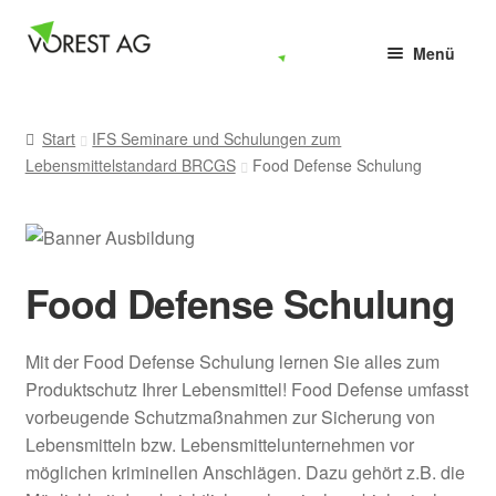
Zur
Zum
Menü
Navigation
Inhalt
springen
springen
Home
Start
IFS Seminare und Schulungen zum
HACCP
Lebensmittelstandard BRCGS
Food Defense Schulung
Lebensmittelhygiene
IFS, BRCGS & FSSC 22000
Food Defense Schulung
Schulungen
Mit der Food Defense Schulung lernen Sie alles zum
Produktschutz Ihrer Lebensmittel! Food Defense umfasst
E-Learning
vorbeugende Schutzmaßnahmen zur Sicherung von
Lebensmitteln bzw. Lebensmittelunternehmen vor
Vorlagen
möglichen kriminellen Anschlägen. Dazu gehört z.B. die