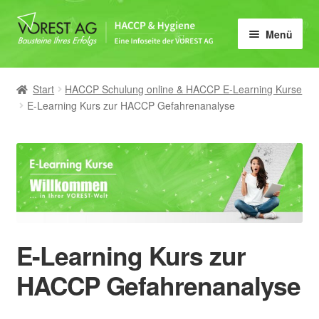
Zur
Zum
Menü
Navigation
Inhalt
springen
springen
Home
Start
HACCP Schulung online & HACCP E-Learning Kurse
HACCP
E-Learning Kurs zur HACCP Gefahrenanalyse
Lebensmittelhygiene
IFS, BRCGS & FSSC 22000
Schulungen
E-Learning Kurs zur
E-Learning
HACCP Gefahrenanalyse
Vorlagen