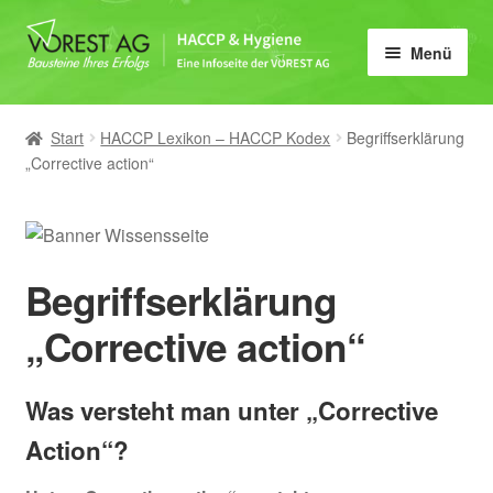
Zur
Zum
Menü
Navigation
Inhalt
springen
springen
Home
Start
HACCP Lexikon – HACCP Kodex
Begriffserklärung
HACCP
„Corrective action“
Lebensmittelhygiene
IFS, BRCGS & FSSC 22000
Begriffserklärung
„Corrective action“
Schulungen
E-Learning
Was versteht man unter „Corrective
Action“?
Vorlagen